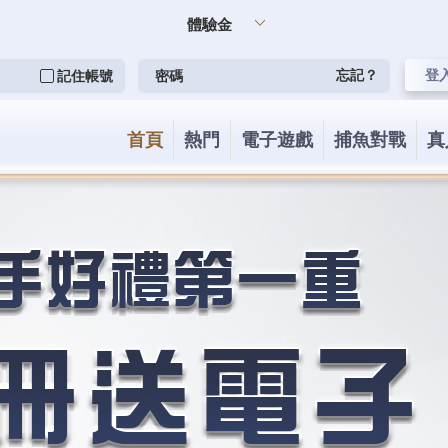
網絡首屈壹指的競技平台，tu娛樂城能够為玩家提供一個安全的環境，已上線今
牌539現場開獎公開限制