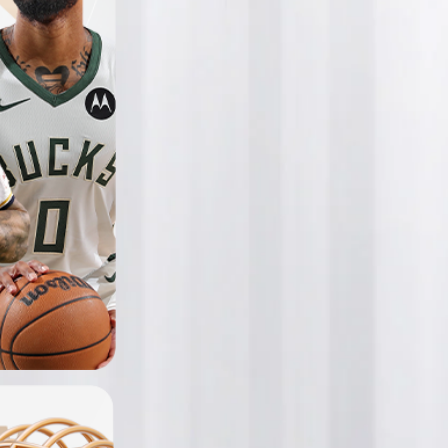
台南眼科PTT的白內障新專員吊燈推薦台北當鋪
的近視雷射
超
博
近期留言