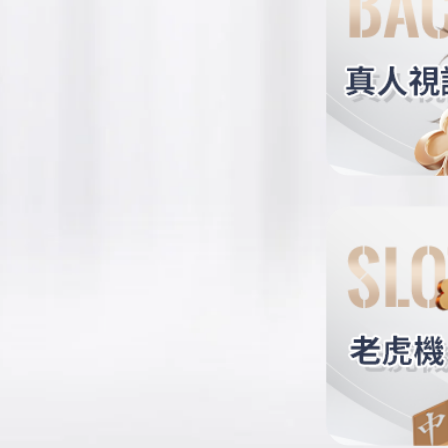
文
上一篇文章
章
降三高的黑蒜的選擇膳食纖維
上
一
導
篇
覽
文
下一篇文章
章:
線上拉霸機的球版PTT該如何
下
一
篇
文
章:
彙整