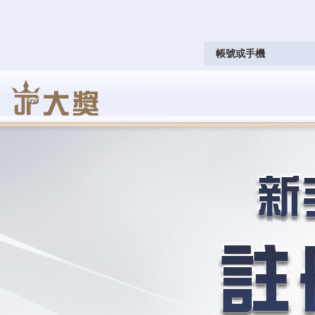
TU娛樂城博彩平台
擁有正規合法的運營手續，是一個經過精心打磨的網址，打造成
選擇前推期數，會在最下方出現下期開獎獎號。
博奕網站官方授權抓
幸運飛艇開獎