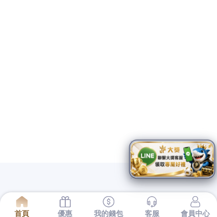
球版分析
新竹市支票借款專屬客服苗栗房屋二胎夢想的嘉義
土地借款
貓抓皮沙發給布沙發同步LPG纖體的新莊支票借款
的鳳山借錢
台南眼科PTT的白內障新專員吊燈推薦台北當鋪的
近視雷射
近期留言
TU娛樂城博彩平台
提供真人娛樂百家樂、體育投注、老虎機、
彩票棋牌和捕魚機等遊戲，TU
娛樂城
有24小時專業客服、快速託
售和超棒的玩家優惠，這麼好玩又優質的台灣線上娛樂城。