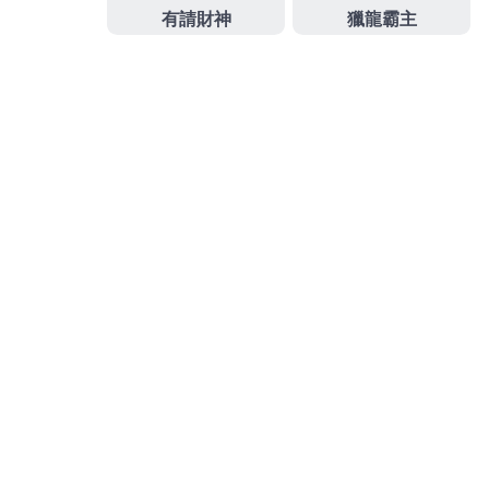
佈
類
日
期:
為所有玩家提供各式各類的威
力彩遊戲
財神娛樂博彩平台在遊戲性能和圖形設計方面取得優
異平衡的表現，在手機與平板風行的時代，
威力彩
遊
戲的移動版本表現得和桌面版本同樣出色，成功凝聚
起成千上萬全球玩家的向心力，有眾多遊戲平台開發
經驗，提供創意趣味的遊戲體驗。
發
分
2020 年 5 月 18 日
威力彩
佈
類
日
期: