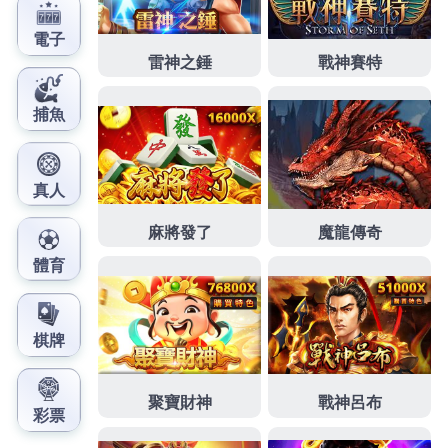
家裡玩，推薦玩法十分簡單，只要有網絡在的地方，
不管玩家身在何處，都可以馬上的進入博彩平台，方
便了不少身處於沒有賭場的玩家，也讓更多玩家願意
投入博彩遊戲中。
發
分
2020 年 5 月 26 日
六合彩
佈
類
日
期:
推薦今彩539預測創造您人生
新的新高峰
財神娛樂博彩平台有真人美女荷官在這還可以享有一
對一的特別special的服務，新形式的平台呈現在您眼
前讓您有大大的視覺滿足，
今彩539預測
將最好的遊
戲通通提供給您，只希望讓您在遊戲過程中拔得頭
籌，輕易地過關斬將，創造您人生新的成就高峰！