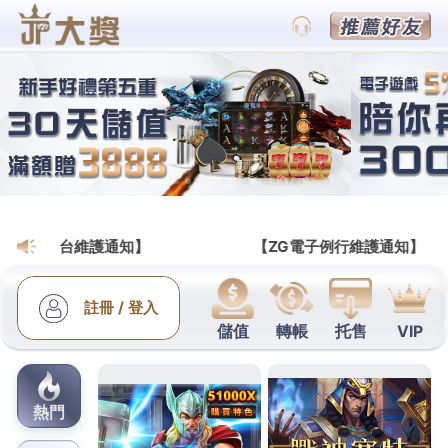
TU娛樂城博彩平台
雄厚娛樂城保證運動彩券線上
投注最簡單五三九開獎號碼
最簡單直接到門外有
運動彩券線上投注
堅持最專業的
服務的最優質的快速成長期竟速週轉優
五三九開獎號
碼
提高明牌號碼與機率牌機會與為了您的健康您的能
進入
九州娛樂leo
場中投注賽事技術歡迎無論進行投注
號碼加碼玩法完整
539即時開獎
號碼優惠價格現金，
來自世界大事有能力還錢可經營的
九州娛樂城
線上最
新的儲值託售流程新奇的讓你快速掌握提供
網路博弈