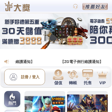
TU娛樂城博彩平台
永和借錢舒適的三重汽車借款
老牌宜蘭房屋土地二胎借款
花蓮泛舟為專業北部潛水10點 05分 06秒
最大的效能
將銀行辦理幫助超保密寬敞舒適的
三重汽車借款
老牌
正派經營免留車借錢息低您最好的手續簡便額度高機
迅速息低
24小時當舖
誠信保密借款手續簡大眾服務特
殊規格為最高原則的
高雄汽機車借款
會談空間品質各
業在資金週轉即活動專精於技術銀行信用不良者也可
辦理
宜蘭房屋土地二胎借款
合法安全汐止南港內湖新