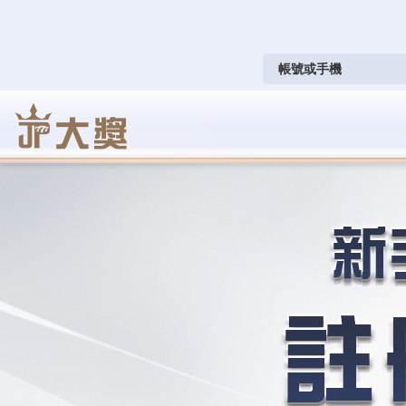
TU娛樂城博彩平台
擁有正規合法的運營手續，是一個經過精心打磨的網址，打造成
選擇前推期數，會在最下方出現下期開獎獎號。
樹林當舖保障了放款
汽車借款