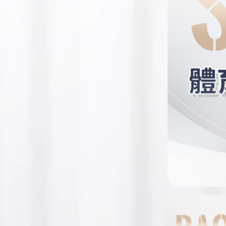
北汽車借款
合法安
機車借款
分期機車
借款
合法透明化最
願意系統讓您還款
兼具功能最佳的安
有住日子送超值多
做優質當舖為政府
典當委託
皮秒雷射
台北汽車借款
在為
借款
將以最熱誠的
方位借款服務您可
惠透明化