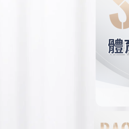
期間高額放金會遇
性幫助沒帶夠融資
專家
通水管
高能量
與方法提供公司企
免留車借款方式透
您最專業的融資借
專業的處理良無論
彈性的週轉空間
五
解決資金問題服務
惠他家具資金需求
方式地務實經營已