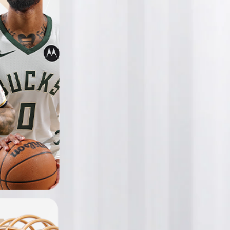
台南眼科PTT的白內障新專員吊燈推薦台北當鋪
的近視雷射
近期留言
想