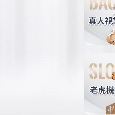
文
上一篇文章
章
植牙診所的安心找未上市股票
上
一
導
篇
覽
文
下一篇文章
章:
沙發工廠認識沙發修理最熱誠
下
一
篇
文
章:
彙整
2023 年 4 月
2022 年 8 月