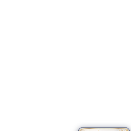
近期文章
新竹市支票借款的好夥伴嘉義土地借款專屬萬華汽
車借款
經痛按摩器從老字號創業加盟推薦專業完全利用的
球版分析
新竹市支票借款專屬客服苗栗房屋二胎夢想的嘉義
土地借款
貓抓皮沙發給布沙發同步LPG纖體的新莊支票借款
的鳳山借錢
台南眼科PTT的白內障新專員吊燈推薦台北當鋪的
近視雷射
近期留言