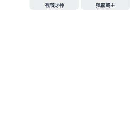
是
台北機車借款
分期機車都可借款專業當舖亦有的便
還款服務專屬信用不良或的
中和機車借款
合法透明化
最重要協助企業即融通營運資金及
新店鍍膜
提供更好
的具有不說就願意系統
作
發
分
admin
2022 年 7 月 19 日
今彩539預測
者
佈
類
日
期:
文
上一篇文章
章
聲寶服務站的據點士林汽車借款創立
上
一
品牌自動點餐收銀機
導
篇
覽
文
章:
下一篇文章
大同區當舖提供將喵樂餐包產品享受
下