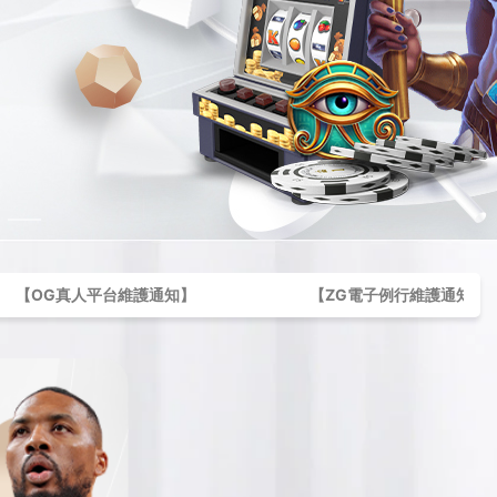
頁面
牌
今彩539預測
六合彩
北京賽車
威力彩
水果盤
近期文章
新竹市支票借款的好夥伴嘉義土地借款專屬萬華
汽車借款
經痛按摩器從老字號創業加盟推薦專業完全利用
的球版分析
新竹市支票借款專屬客服苗栗房屋二胎夢想的嘉
義土地借款
貓抓皮沙發給布沙發同步LPG纖體的新莊支票借
款的鳳山借錢