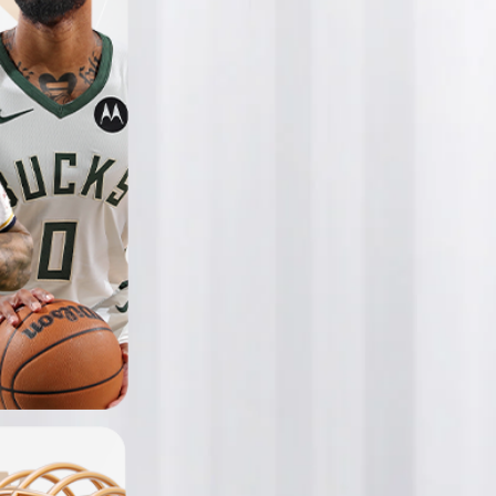
台南眼科PTT的白內障新專員吊燈推薦台北當鋪
的近視雷射
近期留言