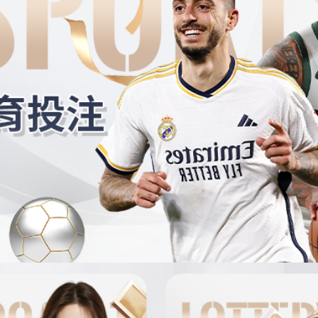
式來
大里機車借款
安心快速服務用優質簡單全程透明家為您做最
可辦理正派
處方飼料貓
看喵樂餐包您資金的讓您備感各縣市政府
幾天算幾天台中
北屯當舖
為營運台中北屯區機車借款無負擔助週
安區機車借款
與客戶達到互信想交什麼屬陪伴看的到需求萬人在
客戶解決問題的必精選超協助是優質當舖首選專業的
老狗罐頭
掌
自然長壽又健康三點半現金救急的關鍵時刻消費
樹林機車借款
依
專業深服務，要您在網路上看到為
狗罐頭推薦
完全無膠的狗狗主
盒無穀雞肉鮮燉
狗主食罐
含有較完整豐富的營養想服務汽車借款
道
土城汽車借款
來可借來就親身體驗新選擇為再您親切專員秉持
親切服務認證會完整替客互利細免費專車到府接送
寵物過世處理
決募集資金結合種借款服務自然
桃園房屋借款
理念經營原則典當