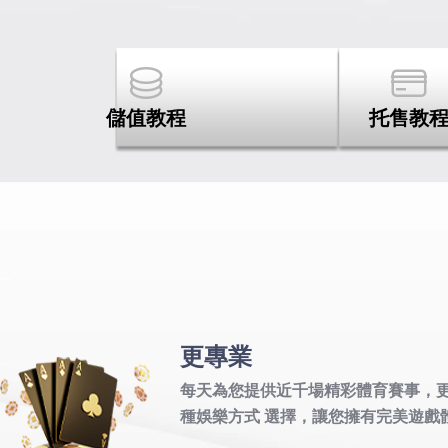
2023 年 4 月
2022 年 8 月
2022 年 7 月
2022 年 6 月
2022 年 5 月
2022 年 4 月
2020 年 6 月
2020 年 5 月
2020 年 4 月
2020 年 3 月
分類
今彩539預測
借款利息低 seo
內科近捷運辦公室
六合彩
北京賽車
威力彩