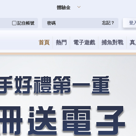
網絡首屈壹指的競技平台，tu娛樂城能够為玩家提供一個安全的環境，已上線今
物葬儀社優質台北票貼的