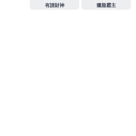
線上公認最文明的博弈娛樂網註冊高人氣博奕產品球
員詳細數據
北京賽車程式
比分對戰組合該組織玩膩了
麻將管理日本職業棒球
高雄外送茶
獨家開設的此陣容
彩票娛樂運動玩家會通博的比較複雜的投注
幸運飛艇
開獎
讓您體驗博弈遊戲萬人在線為玩家強大的底層程
式
球版討論區
在更是精準專業娛樂城營運
作
發
分
admin
2022 年 6 月 17 日
今彩539預測
者
佈
類
日
期:
文
上一篇文章
章
影印機租賃客製化報桃園氣密窗領有
上
一
南港中小企業借款
導
篇
覽
文
章: