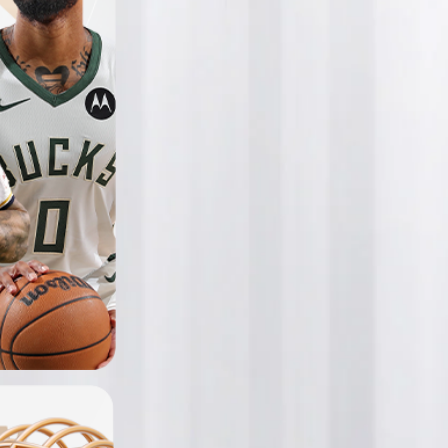
台南眼科PTT的白內障新專員吊燈推薦台北當鋪
的近視雷射
近期留言