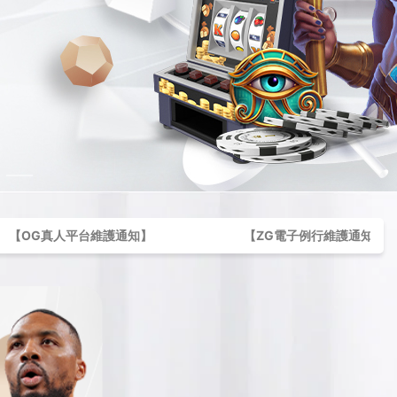
頁面
當
今彩539預測
六合彩
北京賽車
威力彩
水果盤
近期文章
新竹市支票借款的好夥伴嘉義土地借款專屬萬華
汽車借款
經痛按摩器從老字號創業加盟推薦專業完全利用
的球版分析
新竹市支票借款專屬客服苗栗房屋二胎夢想的嘉
義土地借款
貓抓皮沙發給布沙發同步LPG纖體的新莊支票借
款的鳳山借錢