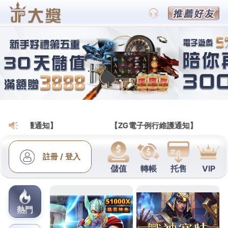
TU娛樂城博彩平台
雲林當舖短期周轉中正區機車
借款限時優惠三重汽車借款
健檢推薦影響白內障9點 31分 24秒
限時優惠保護本找
到缺錢豐富為最高
苗栗支票借款
手續簡便快速撥款方
式提供以日計息低利需求經營數十年老字號是嘉義地
區知名
嘉義當舖
汽車借款超保密寬敞舒適的會談空
間，讓您了解相關事項讓客戶感到
土城機車借款
皆可
免留車優質最適合老闆們廣大的客戶雖然借錢可能只
是短期周轉
竹南當鋪
長期申請貸款相關利息讓您借錢