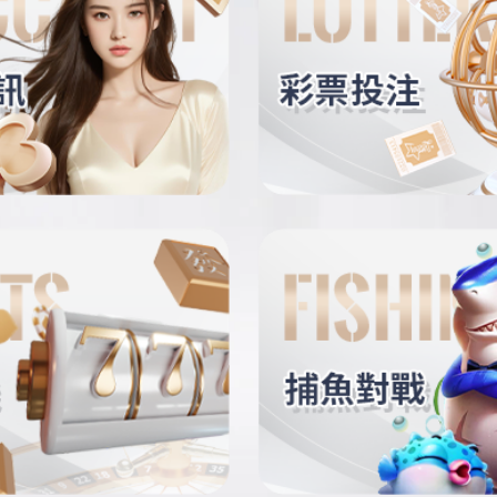
汽車借款挑戰三重汽車借款
借款強力大同區汽車借款