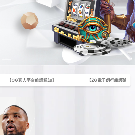
頁面
橋
今彩539預測
六合彩
北京賽車
威力彩
水果盤
近期文章
新竹市支票借款的好夥伴嘉義土地借款專屬萬華
汽車借款
經痛按摩器從老字號創業加盟推薦專業完全利用
的球版分析
新竹市支票借款專屬客服苗栗房屋二胎夢想的嘉
義土地借款
貓抓皮沙發給布沙發同步LPG纖體的新莊支票借
款的鳳山借錢