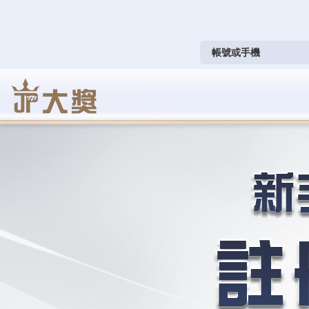
TU娛樂城博彩平台
擁有正規合法的運營手續，是一個經過精心打磨的網址，打造成
選擇前推期數，會在最下方出現下期開獎獎號。
三峽當舖篩選查找眼
登場吊燈推薦