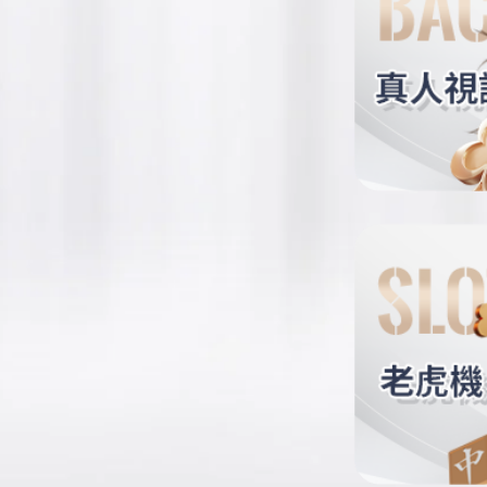
文
上一篇文章
章
桃園中醫全方位規劃健檢推薦
上
一
導
篇
覽
文
下一篇文章
章:
社子當鋪專家桃園木地板公司
下
一
篇
文
章:
彙整