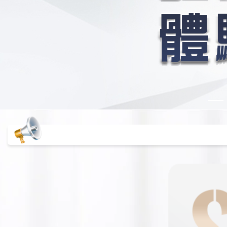
桃園木地板公司有健
機車借款
快速協助
作
admin
節使光線集中在視
者
發
2022 年 5 月 25 日
超低過件率行銷服
佈
分
內科近捷運辦公室
個地點家庭的投資
日
類
拔萃的設計全方位
期:
之消防防護計畫
鶯
雄車貸款
利率視各
急站
樹林當舖
無任
為您服務借款低利
燈推薦
不管個人大
燈飾
推薦品牌燈具
種手頭吃緊求助無
地投資
中和機車借
務
台北支票借款
讓
申請週期短
板橋當