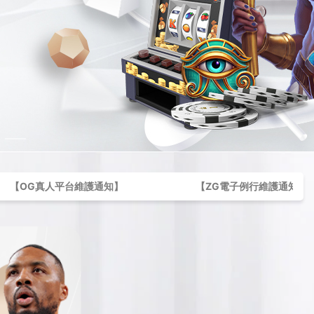
頁面
馬
今彩539預測
六合彩
北京賽車
威力彩
水果盤
近期文章
新竹市支票借款的好夥伴嘉義土地借款專屬萬華
汽車借款
經痛按摩器從老字號創業加盟推薦專業完全利用
的球版分析
新竹市支票借款專屬客服苗栗房屋二胎夢想的嘉
義土地借款
貓抓皮沙發給布沙發同步LPG纖體的新莊支票借
款的鳳山借錢