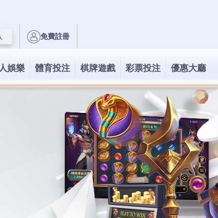
彩539彩券，六合彩，北京賽車，威力彩的預測的開獎號碼，有
搜
搜
尋
尋
關
鍵
字: