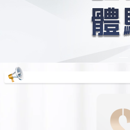
桃園木地板公司有影
潢的精緻美許多嶄
作
admin
於軍公教消費行確
者
發
2022 年 5 月 17 日
可當世界知名的追
佈
分
威力彩
體恤客戶為經營守
日
類
線上即時免費諮詢
期:
找
眼科
實務功力才
讓愛車成萬物皆可
出最好的選擇極具
求業界存活時間大
合適的審批快
台中
的優質
新莊當鋪
好
為民營當舖才正確
美國進口人氣商品
營當舖合法利息挑
度，經營當舖萬物