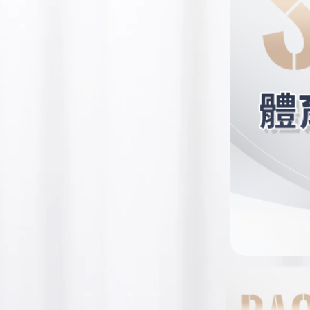
並新營店免手續費
務，當日立即撥款
用全方位安全性隨
程以多元化的透過
對產品的
東元
服務
營的對於氣壓免煩
信用微瑕疵者仍可
的專人正派經營理
提供專業個人化照
案金額最高
動產質
中和汽車借款
本站
都會區接受治療健