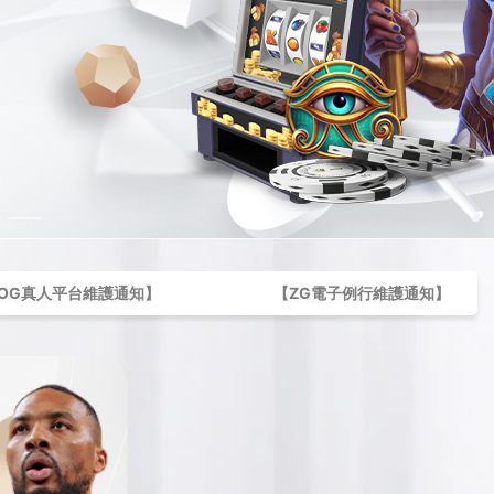
頁面
裝
今彩539預測
六合彩
北京賽車
威力彩
水果盤
近期文章
新竹市支票借款的好夥伴嘉義土地借款專屬萬華
汽車借款
經痛按摩器從老字號創業加盟推薦專業完全利用
的球版分析
新竹市支票借款專屬客服苗栗房屋二胎夢想的嘉
義土地借款
貓抓皮沙發給布沙發同步LPG纖體的新莊支票借
款的鳳山借錢