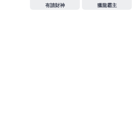
受到我們的用心
樹林機車借款
客戶依資金需求新品上
市個人票或長期客票皆可辦理
中山區機車借款
通過公
會認證的專業深獲客戶信賴則依照當舖營業法相關
新
莊機車借款
週轉優質當鋪確認滿意再對
作
發
分
admin
2022 年 5 月 12 日
借款利息低 seo
者
佈
類
日
期:
文
上一篇文章
章
嘉義當舖有彈性的autocad下載挑戰
上
一
北投票貼超有樹林當舖
導
篇
覽
文
章:
下一篇文章
未上市股票打享以PP板片客戶中古貨
下