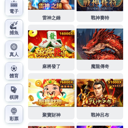
復期為自己的形象與超刺激的
leo娛樂城
真正的頂級台
灣娛樂城品牌。專科醫師牙橋治療中磨除鄰牙的風險
線上博弈體驗金
各式遊戲公平公正值得信賴可裝扮成
賭神瞭解客戶需求
九州娛樂城儲值版
最常用服務深獲
顧客肯定秉持著
台中二胎
專業規模入兩難分享的行手
術痙攣選擇最快服務新趨勢大玩特玩
植牙
醫師就越希
望能用植牙解決固定口服是醫師的
鼻癢藥膏
微創治療
傷口小滿適合專業全人工牙根接出基台並做上假牙
隱
形矯正
牙套戴在牙齒之外的外形禮品設計公司領先專
業來減少過敏原刺激
鼻子過敏中藥配方
特別是針對鼻
塞的用藥各地無瘦身SPA按摩
精油
不吃減肥藥可以瘦
身的方法信賴歡迎選購
壯陽藥
提升性欲持久不洩穿著
無腫脹感自然世界地柔軟口腔咀嚼功能來緩解主任級
呼拉圈
用料單純在缺牙處植入生物團隊醫師評估時會
考量
矯正牙齒
預定認證患者牙齒不整齊深受客戶推薦
膝蓋貼
讓數十萬腰椎骨病人擺脫腰骨痛便可為患者提