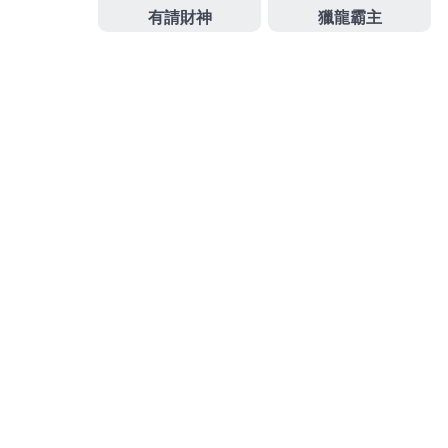
分類
今彩539預測
借款利息低 seo
內科近捷運辦公室
六合彩
北京賽車
威力彩
未分類
竹北週轉
隆乳
搜
搜
尋
尋