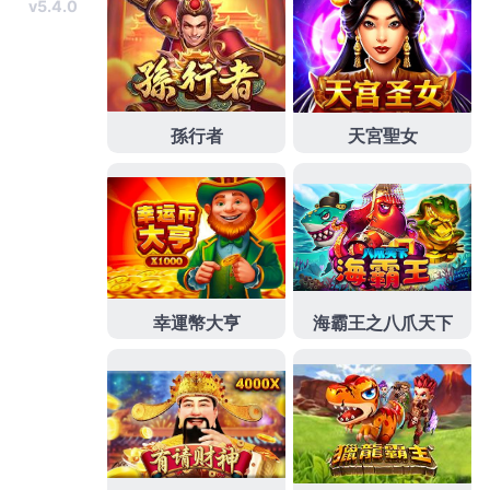
彙整
2023 年 4 月
2022 年 8 月
2022 年 7 月
2022 年 6 月
2022 年 5 月
2022 年 4 月
2020 年 6 月
2020 年 5 月
2020 年 4 月
2020 年 3 月