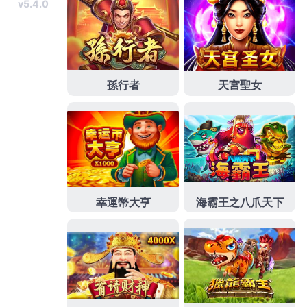
2022 年 7 月
2022 年 6 月
2022 年 5 月
2022 年 4 月
2020 年 6 月
2020 年 5 月
2020 年 4 月
2020 年 3 月
分類
今彩539預測
借款利息低 seo
內科近捷運辦公室