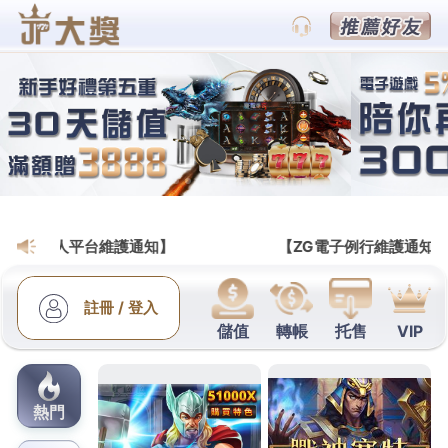
TU娛樂城博彩平台
娛樂城打造出獨一無二的萬人
線上遊戲
玩
今彩539
需要
預測
，但這個技巧需要別人傳授的同
時更需要自己的親身經歷去揣摩，因為別人的投注技
巧不一定適合自己，任何遊戲都需要其一定的技巧，
這種技巧不是天生的而是後期的經驗所累積得出的，
當然在這一點上今彩539預測也不能例外，更多的時
候比其他遊戲都要更加的明顯，對於玩家來說技巧和
經驗也是非常重要的。