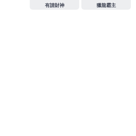
六合彩
北京賽車
威力彩
未分類
竹北週轉
隆乳
搜
搜
尋
尋
關
鍵
字:
頁面
今彩539預測