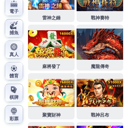
作
發
分
admin
2020 年 3 月 7 日
今彩539預測
者
佈
類
日
期:
文
下一篇文章
章
六合彩遊戲的娛樂性強，贏得了百萬
下
一
用戶的青睞
導
篇
覽
文
章:
彙整
2023 年 4 月
2022 年 8 月